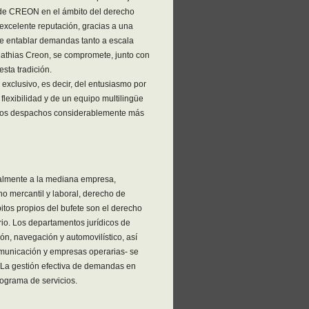
o de CREON en el ámbito del derecho
xcelente reputación, gracias a una
de entablar demandas tanto a escala
Mathias Creon, se compromete, junto con
sta tradición.
exclusivo, es decir, del entusiasmo por
 flexibilidad y de un equipo multilingüe
otros despachos considerablemente más
palmente a la mediana empresa,
o mercantil y laboral, derecho de
bitos propios del bufete son el derecho
rio. Los departamentos jurídicos de
ón, navegación y automovilístico, así
municación y empresas operarias- se
 La gestión efectiva de demandas en
ograma de servicios.