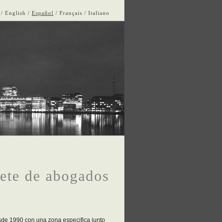
English
Español
Français
Italiano
fete de abogados
sde 1990 con una zona especifica junto