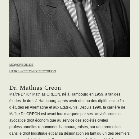
MC@CREON.DE
SF@C
HTTPS://CREON.DE/FR/CREON
HTTPS
Dr. Mathias Creon
Syl
Maître Dr. iur. Mathias CREON, né à Hambourg en 1959, a fait des
Sylvi
études de droit à Hambourg, après avoir obtenu des diplômes de fin
2016,
d’études en Allemagne et aux Etats-Unis. Depuis 1990, la carrière de
se co
Maître Dr. CREON est avant tout marquée par ses activités comme
contr
avocat de droit économique au service des sociétés civiles
Madam
professionnelles renommées hambourgeoises, par une promotion
l’uni
dans le droit logistique et par sa désignation en tant qu’un des premiers
profe