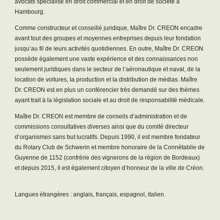
avocats spécialisé en droit commercial et en droit de société à
McDon
Hambourg.
dans
Comme constructeur et conseillé juridique, Maître Dr. CREON encadre
dans 
avant tout des groupes et moyennes entreprises depuis leur fondation
entre
jusqu’au fil de leurs activités quotidiennes. En outre, Maître Dr. CREON
parti
possède également une vaste expérience et des connaissances non
princ
seulement juridiques dans le secteur de l’aéronautique et naval, de la
d’ent
location de voitures, la production et la distribution de médias. Maître
analy
Dr. CREON est en plus un conférencier très demandé sur des thèmes
reméd
ayant trait à la législation sociale et au droit de responsabilité médicale.
d’avo
Maître Dr. CREON est membre de conseils d’administration et de
Lang
commissions consultatives diverses ainsi que du comité directeur
d’organismes sans but lucratifs. Depuis 1990, il est membre fondateur
du Rotary Club de Schwerin et membre honoraire de la Connétablie de
Guyenne de 1152 (confrérie des vignerons de la région de Bordeaux)
et depuis 2015, il est également citoyen d’honneur de la ville de Créon.
Langues étrangères : anglais, français, espagnol, italien.